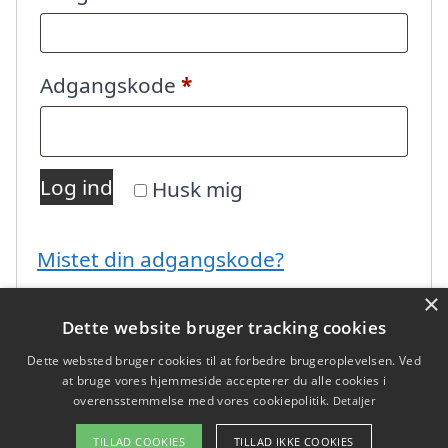
Påkrævet
Adgangskode
*
Log ind
Husk mig
Mistet din adgangskode?
×
Dette website bruger tracking cookies
Dette websted bruger cookies til at forbedre brugeroplevelsen. Ved
at bruge vores hjemmeside accepterer du alle cookies i
overensstemmelse med vores cookiepolitik.
Detaljer
Copyright 2026 - Pilanto Aps
TILLAD COOKIES
TILLAD IKKE COOKIES