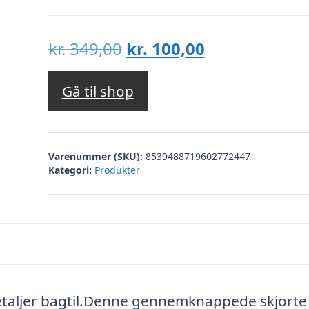
Den
Den
kr.
349,00
kr.
100,00
oprindelige
aktuelle
pris
pris
Gå til shop
var:
er:
kr. 349,00.
kr. 100,00.
Varenummer (SKU):
8539488719602772447
Kategori:
Produkter
etaljer bagtil.Denne gennemknappede skjorte 